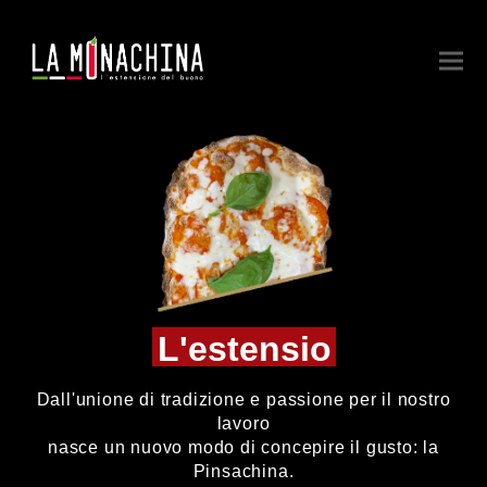
Gustosa.
Fragrante.
Legg
L'estensione del bu
del
Dall'unione di tradizione e passione per il nostro
buono.
lavoro
nasce un nuovo modo di concepire il gusto: la
Pinsachina.